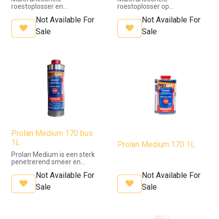
roestoplosser en
roestoplosser op
corrosiebeschermer in
lanolinebasis met zeer hoge
Not Available For
Not Available For
spuitbus
penetrerende werking.
Beschermt metalen
Sale
Sale
onderdelen langdurig tegen
corrosie en vocht en is
geschikt voor professioneel
onderhoud en industrie.
Prolan Medium 170 bus
1L
Prolan Medium 170 1L
Prolan Medium is een sterk
penetrerend smeer en
beschermmiddel op basis
Not Available For
Not Available For
van lanoline. Het product is
ontwikkeld voor het
Sale
Sale
losmaken van vastgeroeste
verbindingen, het smeren
van bewegende delen en het
langdurig beschermen tegen