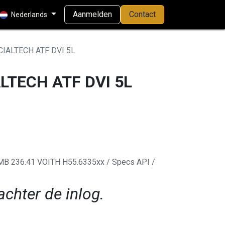
Aanmelden
Contact
Nederlands
IALTECH ATF DVI 5L
LTECH ATF DVI 5L
B 236.41 VOITH H55.6335xx / Specs API /
achter de inlog.