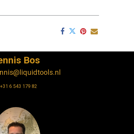
ennis Bos
nnis@liquidtools.nl
+31 6 543 17
9 82