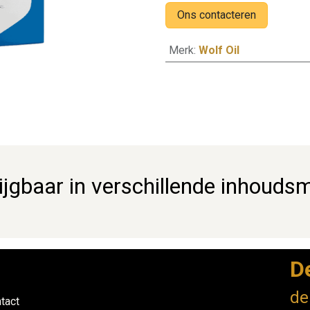
Ons contacteren
Merk
:
Wolf Oil
ijgbaar in verschillende inhouds
D
de
tact