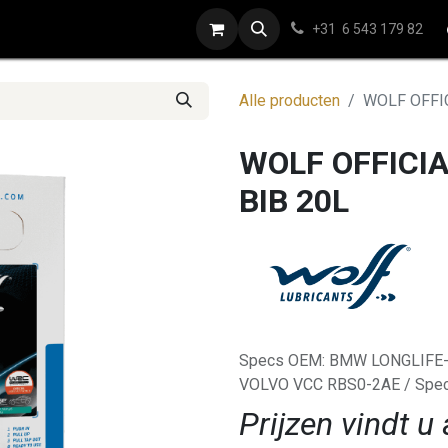
ap
Contact
+31 6 543 179 82
Alle producten
WOLF OFFIC
WOLF OFFICI
BIB 20L
Specs OEM: BMW LONGLIFE-1
VOLVO VCC RBS0-2AE / Spec
Prijzen vindt u 