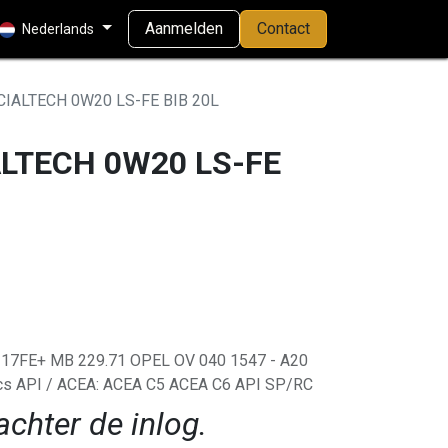
Aanmelden
Contact
Nederlands
IALTECH 0W20 LS-FE BIB 20L
ALTECH 0W20 LS-FE
7FE+ MB 229.71 OPEL OV 040 1547 - A20
s API / ACEA: ACEA C5 ACEA C6 API SP/RC
achter de inlog.