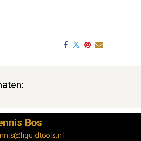
maten:
ennis Bos
nnis@liquidtools.nl