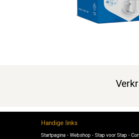
Verkr
Handig​e links
Startpagina
-
Webshop​
-
Stap voor ​Sta​​p​
-
Con