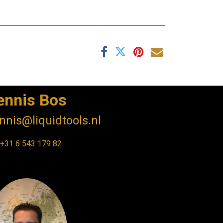
ennis Bos
nnis@liquidtools.nl
+31 6 543 17
9 82