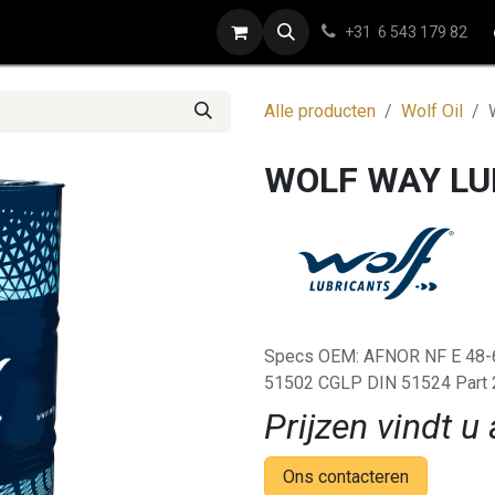
ap
Contact
+31 6 543 179 82
Alle producten
Wolf Oil
WOLF WAY LUB
Specs OEM: AFNOR NF E 48
51502 CGLP DIN 51524 Part 2
Prijzen vindt u 
Ons contacteren