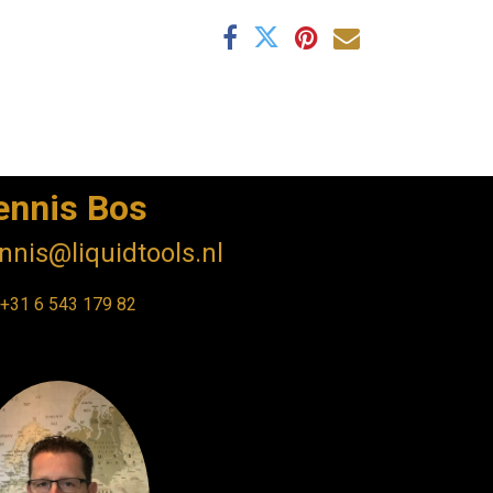
ennis Bos
nnis@liquidtools.nl
+31 6 543 17
9 82