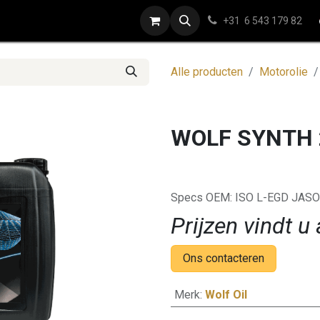
ap
Contact
+31 6 543 179 82
Alle producten
Motorolie
WOLF SYNTH 
Specs OEM: ISO L-EGD JASO 
Prijzen vindt u 
Ons contacteren
Merk
:
Wolf Oil