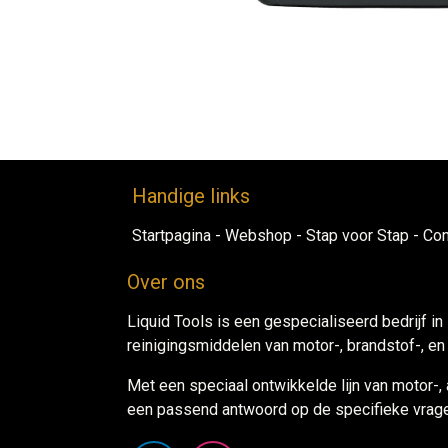
Handig​e links
Startpagina
-
Webshop​
-
Stap voor ​Sta​​p​
-
Con
Over ons
Liquid Tools is een gespecialiseerd bedrijf in
reinigingsmiddelen van motor-, brandstof-, e
Met een speciaal ontwikkelde lijn van motor-,
een passend antwoord op de specifieke vrage