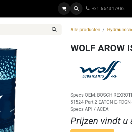
ap
Contact
+31 6 543 179 82
Alle producten
Hydraulisch
WOLF AROW I
Specs OEM: BOSCH REXROTH 
51524 Part 2 EATON E-FDGN-
Specs API / ACEA:
Prijzen vindt u 