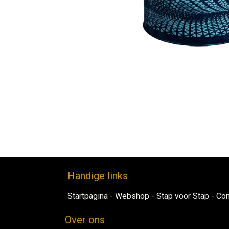
Handig​e links
Startpagina
-
Webshop​
-
Stap voor ​Sta​​p​
-
Con
Over ons