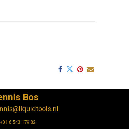
ennis Bos
nnis@liquidtools.nl
+31 6 543 17
9 82