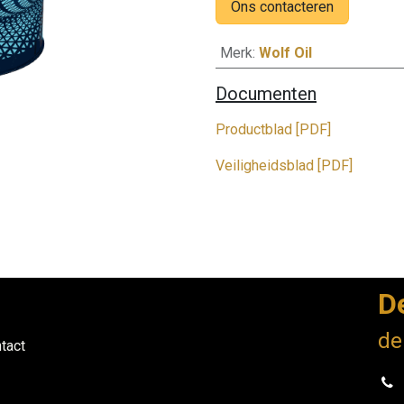
Ons contacteren
Merk
:
Wolf Oil
Documenten
Productblad [PDF]
Veiligheidsblad [PDF]
D
de
tact