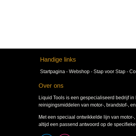
Handig​e links
Startpagina
-
Webshop​
-
Stap voor ​Sta​​p​
-
Con
Over ons
Liquid Tools is een gespecialiseerd bedrijf in
reinigingsmiddelen van motor-, brandstof-, e
Met een speciaal ontwikkelde lijn van motor-,
een passend antwoord op de specifieke vrage