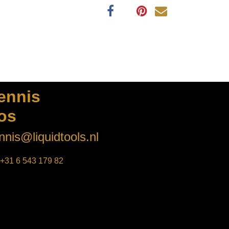
ennis Bos
nnis@liquidtools.nl
+31 6 543 17
9 82