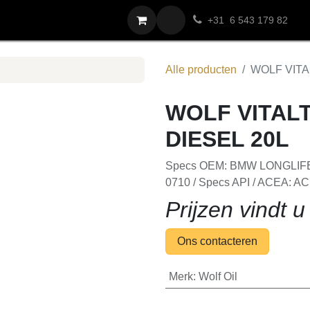
voor Stap
Contact
+31 6 543 179 82
Alle producten
WOLF VITA
WOLF VITALTE
20L
Specs OEM: BMW LONGLIFE-
0710 / Specs API / ACEA: A
Prijzen vindt u 
Ons contacteren
Merk
:
Wolf Oil