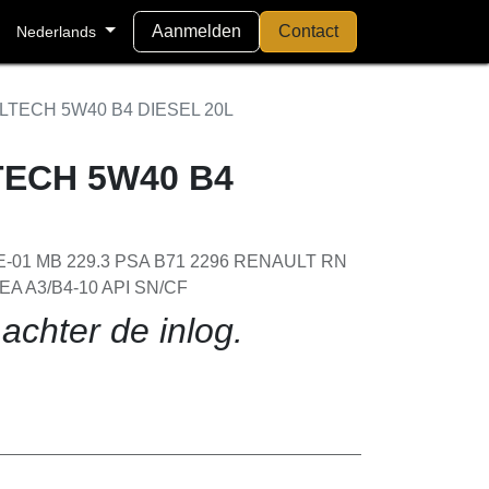
Aanmelden
Contact
Nederlands
LTECH 5W40 B4 DIESEL 20L
CH 5W40 B4 DIESEL
01 MB 229.3 PSA B71 2296 RENAULT RN
CEA A3/B4-10 API SN/CF
achter de inlog.