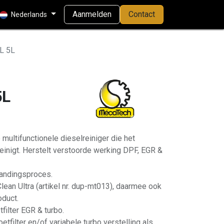
Aanmelden
Contact
Nederlands
L 5L
5L
multifunctionele dieselreiniger die het
einigt. Herstelt verstoorde werking DPF, EGR &
randingsproces.
an Ultra (artikel nr. dup-mt013), daarmee ook
oduct.
filter EGR & turbo.
etfilter en/of variabele turbo verstelling als