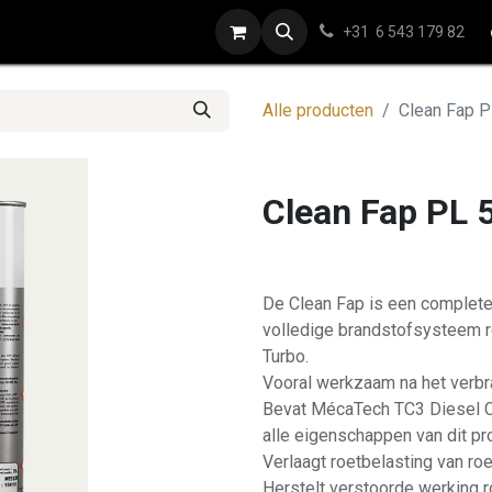
ap
Contact
+31 6 543 179 82
Alle producten
Clean Fap P
Clean Fap PL 
De Clean Fap is een complete 
volledige brandstofsysteem r
Turbo.
Vooral werkzaam na het verb
Bevat MécaTech TC3 Diesel Cle
alle eigenschappen van dit pr
Verlaagt roetbelasting van roet
Herstelt verstoorde werking ro