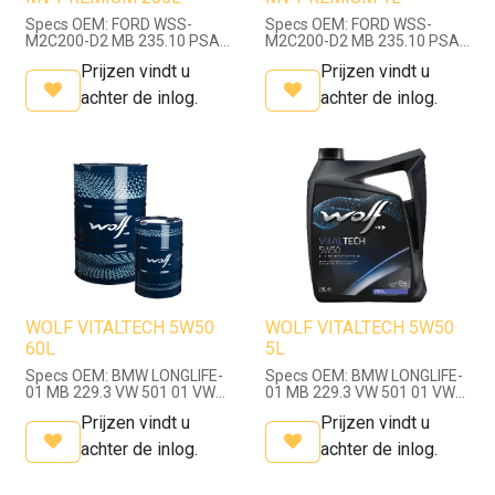
Specs OEM: FORD WSS-
Specs OEM: FORD WSS-
M2C200-D2 MB 235.10 PSA
M2C200-D2 MB 235.10 PSA
B71 2330 VW G 052 171 VW
B71 2330 VW G 052 171 VW
Prijzen vindt u
Prijzen vindt u
G 052 726 / Specs API /
G 052 726 / Specs API /
ACEA: API GL-4 +
ACEA: API GL-4 +
achter de inlog.
achter de inlog.
WOLF VITALTECH 5W50
WOLF VITALTECH 5W50
60L
5L
Specs OEM: BMW LONGLIFE-
Specs OEM: BMW LONGLIFE-
01 MB 229.3 VW 501 01 VW
01 MB 229.3 VW 501 01 VW
505 00 / Specs API / ACEA:
505 00 / Specs API / ACEA:
Prijzen vindt u
Prijzen vindt u
ACEA A3/B4-08 API SN/CF
ACEA A3/B4-08 API SN/CF
achter de inlog.
achter de inlog.