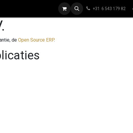
ap
Contact
+31 6 543 179 82
.
antie, de
Open Source ERP
.
licaties