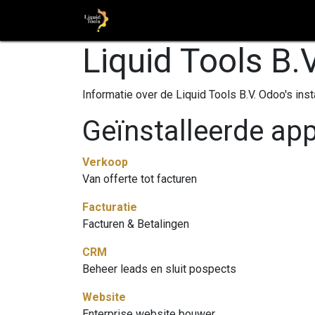
Startpagina
Shop
Stap voor St
Liquid Tools B.V
Informatie over de Liquid Tools B.V. Odoo's inst
Geïnstalleerde app
Verkoop
Van offerte tot facturen
Facturatie
Facturen & Betalingen
CRM
Beheer leads en sluit pospects
Website
Enterprise website bouwer